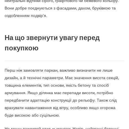
нейтральні відтінки сірого, графітового чи бежевого кольору.
Вони добре поєднуються з фасадами, дахом, бруківкою та
оздобленням подвір’я.
На що звернути увагу перед
покупкою
Перш ніж замовляти паркан, важливо визначити не лише
дизайн, а й технічні параметри. Має значення висота секцій,
товщина елементів, тип основи, якість бетону та спосіб
армування. Якщо ділянка має перепади висоти, потрібно
передбачити адаптацію конструкції до рельєфу. Також слід
врахувати навантаження від вітру, особливо якщо огорожа
буде високою або суцільною.
Не менш важливий етап — монтаж. Навіть найкращі бетонні