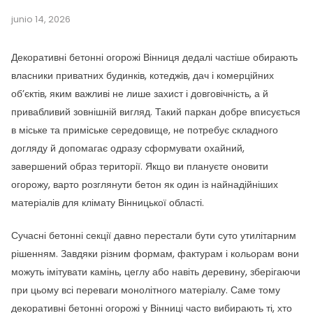
junio 14, 2026
Декоративні бетонні огорожі Вінниця дедалі частіше обирають
власники приватних будинків, котеджів, дач і комерційних
об’єктів, яким важливі не лише захист і довговічність, а й
привабливий зовнішній вигляд. Такий паркан добре вписується
в міське та приміське середовище, не потребує складного
догляду й допомагає одразу сформувати охайний,
завершений образ території. Якщо ви плануєте оновити
огорожу, варто розглянути бетон як один із найнадійніших
матеріалів для клімату Вінницької області.
Сучасні бетонні секції давно перестали бути суто утилітарним
рішенням. Завдяки різним формам, фактурам і кольорам вони
можуть імітувати камінь, цеглу або навіть деревину, зберігаючи
при цьому всі переваги монолітного матеріалу. Саме тому
декоративні бетонні огорожі у Вінниці часто вибирають ті, хто