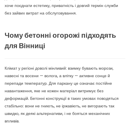
хоче поєднати естетику, приватність і довгий термін служби
без зайвих витрат на обслуговування.
Чому бетонні огорожі підходять
для Вінниці
Клімат у регіоні доволі мінливий: взимку бувають морози,
навесні та восени — волога, а влітку — активне сонце й
перепади температур. Для паркану це означає постійне
навантаження, яке не кожен матеріал витримує без
деформацій. Бетонні конструкції в таких умовах поводяться
стабільно: вони не гниють, не іржавіють, не вигорають так
швидко, як деякі альтернативи, і не бояться механічних
впливів.