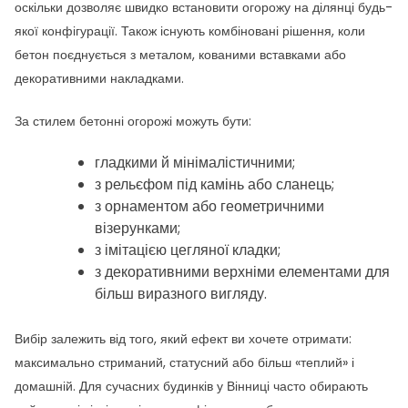
оскільки дозволяє швидко встановити огорожу на ділянці будь-
якої конфігурації. Також існують комбіновані рішення, коли
бетон поєднується з металом, кованими вставками або
декоративними накладками.
За стилем бетонні огорожі можуть бути:
гладкими й мінімалістичними;
з рельєфом під камінь або сланець;
з орнаментом або геометричними
візерунками;
з імітацією цегляної кладки;
з декоративними верхніми елементами для
більш виразного вигляду.
Вибір залежить від того, який ефект ви хочете отримати:
максимально стриманий, статусний або більш «теплий» і
домашній. Для сучасних будинків у Вінниці часто обирають