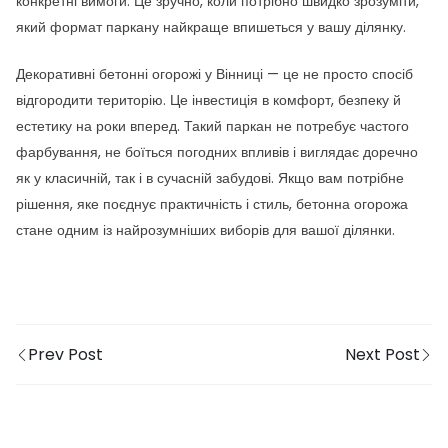
конкретні вимоги. Це зручно, коли потрібно швидко зрозуміти,
який формат паркану найкраще впишеться у вашу ділянку.
Декоративні бетонні огорожі у Вінниці — це не просто спосіб
відгородити територію. Це інвестиція в комфорт, безпеку й
естетику на роки вперед. Такий паркан не потребує частого
фарбування, не боїться погодних впливів і виглядає доречно
як у класичній, так і в сучасній забудові. Якщо вам потрібне
рішення, яке поєднує практичність і стиль, бетонна огорожа
стане одним із найрозумніших виборів для вашої ділянки.
Prev Post
Next Post