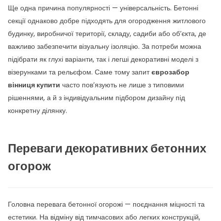
Ще одна причина популярності — універсальність. Бетонні
секції однаково добре підходять для огородження житлового
будинку, виробничої території, складу, садиби або об’єкта, де
важливо забезпечити візуальну ізоляцію. За потреби можна
підібрати як глухі варіанти, так і легші декоративні моделі з
візерунками та рельєфом. Саме тому запит
єврозабор
вінниця купити
часто пов’язують не лише з типовими
рішеннями, а й з індивідуальним підбором дизайну під
конкретну ділянку.
Переваги декоративних бетонних
огорож
Головна перевага бетонної огорожі — поєднання міцності та
естетики. На відміну від тимчасових або легких конструкцій,