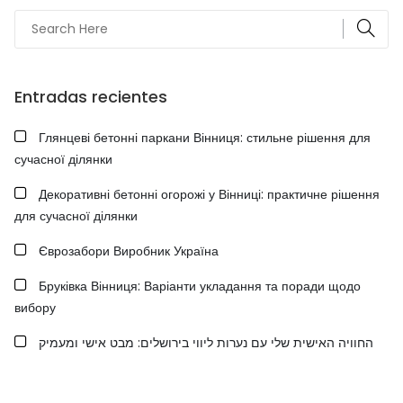
Entradas recientes
Глянцеві бетонні паркани Вінниця: стильне рішення для
сучасної ділянки
Декоративні бетонні огорожі у Вінниці: практичне рішення
для сучасної ділянки
Єврозабори Виробник Україна
Бруківка Вінниця: Варіанти укладання та поради щодо
вибору
החוויה האישית שלי עם נערות ליווי בירושלים: מבט אישי ומעמיק