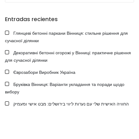
Entradas recientes
Глянцеві бетонні паркани Вінниця: стильне рішення для
сучасної ділянки
Декоративні бетонні огорожі у Вінниці: практичне рішення
для сучасної ділянки
Єврозабори Виробник Україна
Бруківка Вінниця: Варіанти укладання та поради щодо
вибору
החוויה האישית שלי עם נערות ליווי בירושלים: מבט אישי ומעמיק